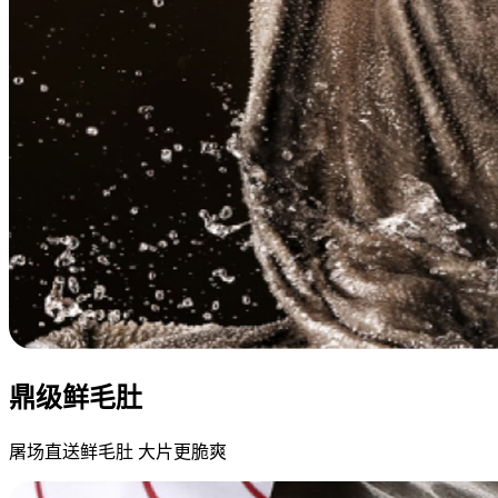
鼎级鲜毛肚
屠场直送鲜毛肚 大片更脆爽