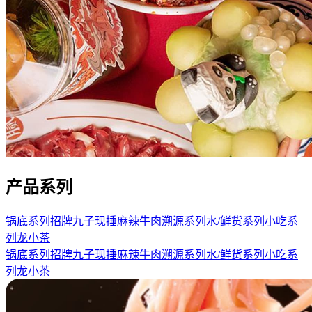
产品系列
锅底系列
招牌九子
现捶麻辣牛肉
溯源系列
水/鲜货系列
小吃系
列
龙小茶
锅底系列
招牌九子
现捶麻辣牛肉
溯源系列
水/鲜货系列
小吃系
列
龙小茶