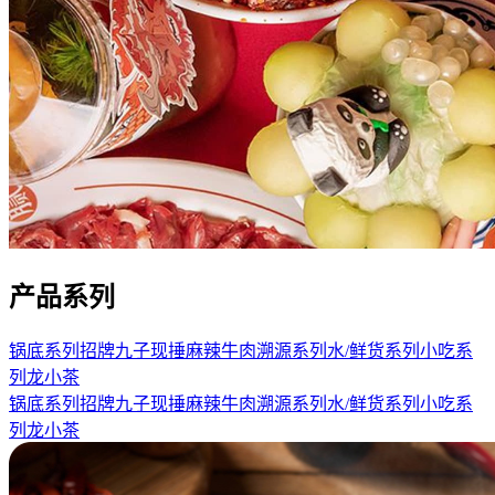
产品系列
锅底系列
招牌九子
现捶麻辣牛肉
溯源系列
水/鲜货系列
小吃系
列
龙小茶
锅底系列
招牌九子
现捶麻辣牛肉
溯源系列
水/鲜货系列
小吃系
列
龙小茶