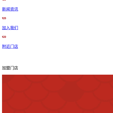
新闻资讯
加入我们
附近门店
加盟门店