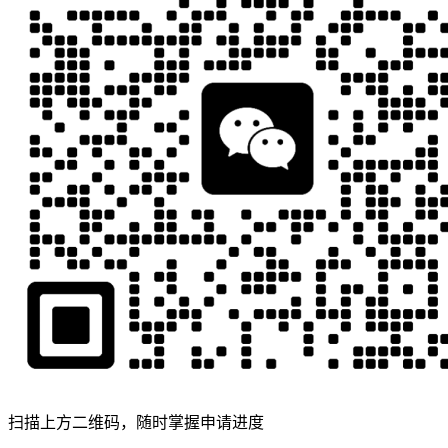
扫描上方二维码，随时掌握申请进度