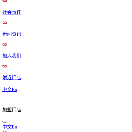
社会责任
新闻资讯
加入我们
附近门店
中文
En
加盟门店
中文
En