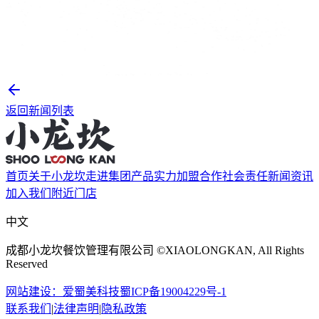
返回新闻列表
首页
关于小龙坎
走进集团
产品实力
加盟合作
社会责任
新闻资讯
加入我们
附近门店
中文
成都小龙坎餐饮管理有限公司 ©XIAOLONGKAN, All Rights
Reserved
网站建设：爱蜀美科技
蜀ICP备19004229号-1
联系我们
|
法律声明
|
隐私政策