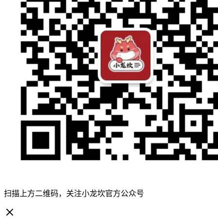
扫描上方二维码，关注小龙坎官方公众号