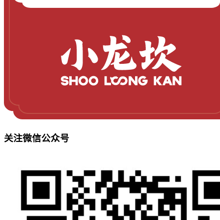
关注微信公众号