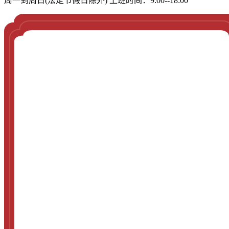
周一到周日(法定节假日除外) 上班时间：9:00--18:00