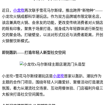
近日，
小龙坎
再次联手雪花马尔斯绿，推出跨界“新物种”——
小龙坎火锅成都科华潮玩店。作为双方品牌城市限定联名店，
该店兼具吃火锅、会亲友的功能，更改变传统消费者对火锅店
的既有印象，聚焦于场景打造，摇身成为年轻群体进行新型社
交的聚会场。打破壁垒，以派对形式拉近与消费者距离，开创
火锅餐饮新模式。
即刻轰趴——打造年轻人新型社交空间
小龙坎×雪花马尔斯绿潮玩店是
小龙坎
首家以轰趴、潮玩作为
主题的合作门项目，围绕年轻人兴趣爱好、聚餐活动打造潮流
氛围，着力从潮流社交场景、互动用餐体验、门店福利升级三
大板块打造社交空间属性。