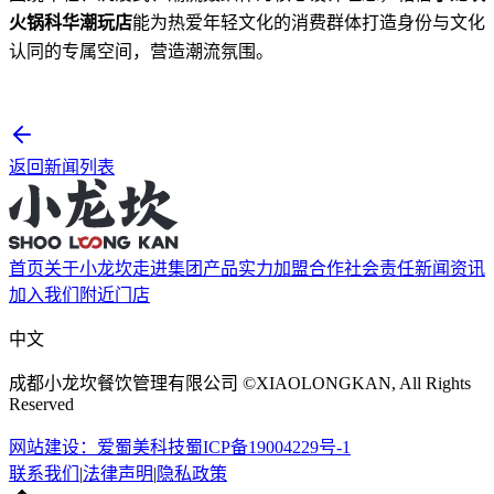
火锅科华潮玩店
能为热爱年轻文化的消费群体打造身份与文化
认同的专属空间，营造潮流氛围。
返回新闻列表
首页
关于小龙坎
走进集团
产品实力
加盟合作
社会责任
新闻资讯
加入我们
附近门店
中文
成都小龙坎餐饮管理有限公司 ©XIAOLONGKAN, All Rights
Reserved
网站建设：爱蜀美科技
蜀ICP备19004229号-1
联系我们
|
法律声明
|
隐私政策