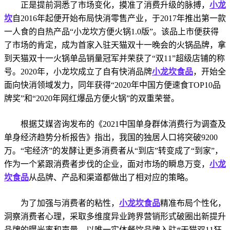
正是提前洞悉了市场变化，摸准了消费升级的脉搏，
小龙
坎
自2016年起便开始布局快消零售产业，于2017年推出第一款
一人食的自热产品“小龙坎方便火锅1.0版”。该品上市便获得
了市场的肯定，成为首家入驻天猫双十一晚会的火锅品牌，拿
到天猫双十一火锅单品销量冠军并荣获了“双11”超级店铺的称
号。2020年，小龙坎成立了自有快消品牌
小龙坎食品
，开始全
面向快消领域发力，同年获得“2020年中国方便速食TOP10品
牌奖”和“2020年网红爆品方便火锅”的双重荣誉。
根据艾媒咨询发布的《2021中国单身群体消费行为调查及
单身经济趋势分析报告》指出，我国的独居人口将突破9200
万。“宅经济”的发酵让更多消费者从“到店”转变成了“到家”，
作为一个紧跟消费者步伐的企业，面对市场的瞬息万变，
小龙
坎食品
从品牌、产品和渠道都做出了相对应的策略。
为了加强与消费者的粘性，
小龙坎食品
精准布局个性化，
洞察消费者心理，采取多维度异业跨界营销形式破圈出新提升
品牌的曝光率和声量。以唯一实体餐饮品牌入驻#天猫双11狂