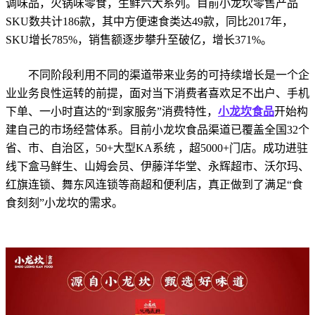
调味品，火锅味零食，生鲜六大系列。目前小龙坎零售产品
SKU数共计186款，其中方便速食类达49款，同比2017年，
SKU增长785%，销售额逐步攀升至破亿，增长371%。
不同阶段利用不同的渠道带来业务的可持续增长是一个企
业业务良性运转的前提，面对当下消费者喜欢足不出户、手机
下单、一小时直达的“到家服务”消费特性，
小龙坎食品
开始构
建自己的市场经营体系。目前小龙坎食品渠道已覆盖全国32个
省、市、自治区，50+⼤型KA系统 ，超5000+⻔店。成功进驻
线下盒⻢鲜⽣、⼭姆会员、伊藤洋华堂、永辉超市、沃尔玛、
红旗连锁、舞东⻛连锁等商超和便利店，真正做到了满足“食
食刻刻”小龙坎的需求。